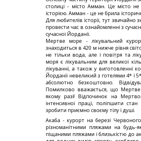
столиці - місто Амман. Це місто не 
історією. Амман - це не брила історич
Для любителів історії, тут звичайно 
провести час в ознайомленні з сучас
сучасної Йорданії.
Мертве море - лікувальний курорт
знаходиться в 420 м нижче рівня світ
не тільки вода, але і повітря та л
моря є лікувальним для великої кіл
лікуванні, а також у виготовленні к
Йорданії невеликий з готелями 4* і 5
абсолютно безкоштовно. Відвіду
Помилково вважається, що Мертве 
якому разі! Відпочинок на Мертво
інтенсивної праці, поліпшити стан
зробити приємно своєму тілу і душі.
Акаба - курорт на березі Червоног
різноманітними пляжами на будь-я
піщаними пляжами і близькістю до ак