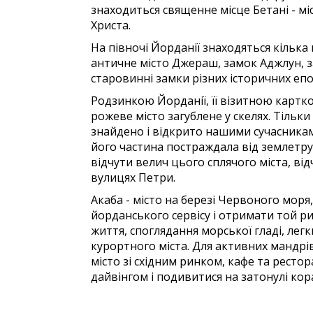
знаходиться священне місце Бетані - мі
Христа.
На півночі Йорданії знаходяться кілька
античне місто Джераш, замок Аджлун, за
старовинні замки різних історичних епо
Родзинкою Йорданії, її візитною картко
рожеве місто загублене у скелях. Тільки
знайдено і відкрито нашими сучасникам.
його частина постраждала від землетрусі
відчути велич цього сплячого міста, ві
вулицях Петри.
Акаба - місто на березі Червоного моря
йорданського сервісу і отримати той р
життя, споглядання морської гладі, легк
курортного міста. Для активних мандрівн
місто зі східним ринком, кафе та ресто
дайвінгом і подивитися на затонулі кора