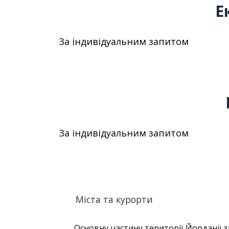
Е
За індивідуальним запитом
За індивідуальним запитом
Міста та курорти
Основну частину території Йорданії з