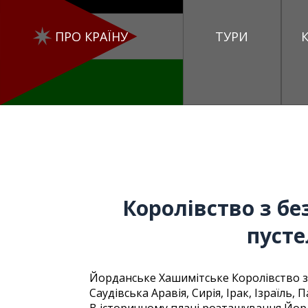
ПРО КРАЇНУ
ТУРИ
Королівство з б
пусте
Йорданське Хашимітське Королівство зн
Саудівська Аравія, Сирія, Ірак, Ізраїль,