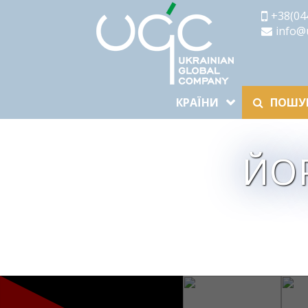
+38(04
info@
КРАЇНИ
ПОШУК
ЙО