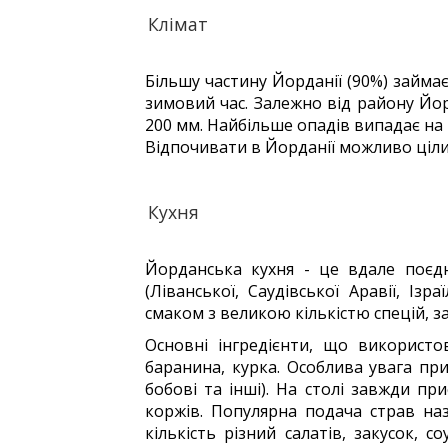
Клімат
Більшу частину Йорданії (90%) займає
зимовий час. Залежно від району Йорд
200 мм. Найбільше опадів випадає на 
Відпочивати в Йорданії можливо цілий
Кухня
Йорданська кухня - це вдале поєдн
(Ліванської, Саудівської Аравії, Ізр
смаком з великою кількістю спецій, з
Основні інгредієнти, що використов
баранина, курка. Особлива увага при
бобові та інші). На столі завжди при
коржів. Популярна подача страв наз
кількість різний салатів, закусок, 