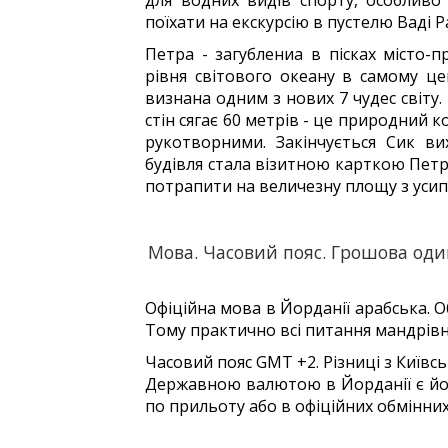
для водних видів спорту, особливо
поїхати на екскурсію в пустелю Ваді Ра
Петра - загублениа в пісках місто-
рівня світового океану в самому цен
визнана одним з нових 7 чудес світу.
стін сягає 60 метрів - це природний
рукотворними. Закінчується Сик в
будівля стала візитною карткою Петр
потрапити на величезну площу з уси
Мова. Часовий пояс. Грошова од
Офіційна мова в Йорданії арабська. О
Тому практично всі питання мандрівн
Часовий пояс GMT +2. Різниці з Київс
Державною валютою в Йорданії є йо
по прильоту або в офіційних обмінних 