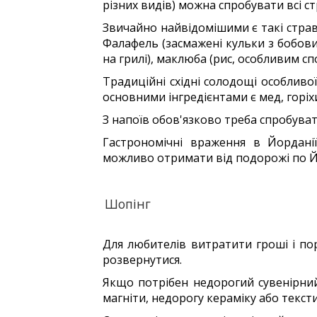
різних видів) можна спробувати всі ст
Звичайно найвідомішими є такі страви 
Фалафель (засмажені кульки з бобових
на грилі), маклюба (рис, особливим сп
Традиційні східні солодощі особливої 
основними інгредієнтами є мед, горіхи
З напоїв обов'язково треба спробува
Гастрономічні враження в Йордані
можливо отримати від подорожі по Й
Шопінг
Для любителів витратити гроші і по
розвернутися.
Якщо потрібен недорогий сувенірни
магніти, недорогу кераміку або текст