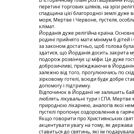
В історичному плані розташування Йорд
перетині торгових шляхів, на зрізі реліг
спадщина цієї благородної землі дуже 
моря, Мертве і Червоне, пустеля, особл
клімат.
Йорданія дуже релігійна країна. Основн
родині прийнято мати мінімум 6 дітей і
за законом достатньо, щоб голова бул
здатися, що Йорданія досить закрита 
подорож розвінчує ці міфи. Це дуже гос
доброзичливі, приїжджаючи в Йорданію,
залежно від того, прогулюючись по схід
зірковому готелі, всюди буде добре ст
допомогу і підтримку.
Відпочинок в Йорданії не залишить байд
люблять лікувальні тури і СПА. Мертве м
природною лікарнею, аналогів якої нем
пустелі пропонує оздоровлення в гаряч
Якщо говорити про Християнських святи
акцентувати увагу на тому, як держав
ставиться до святинь, які їм подарувала