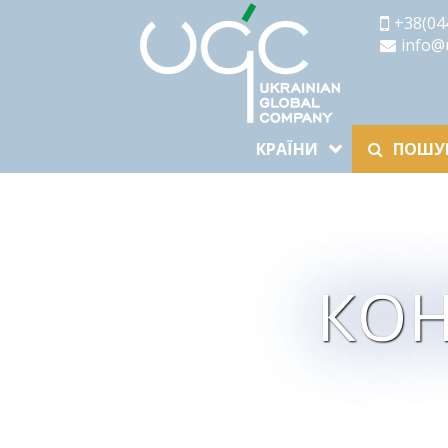
+38(04
info@
КРАЇНИ
ПОШУК
КОН