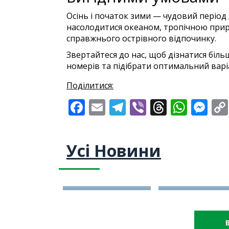
Осінь і початок зими — чудовий період
насолодитися океаном, тропічною пр
справжнього острівного відпочинку.
Звертайтеся до нас, щоб дізнатися біль
номерів та підібрати оптимальний варі
Поділитися:
Facebook
Email
Telegram
Viber
Threads
What
Me
Усі Новини
06/08/2026
04/08/2026
Відпочинок у JW
Актуальні
Marriott Maldives
спецпропозиції на
Resort & Spa зі
відпочинок на