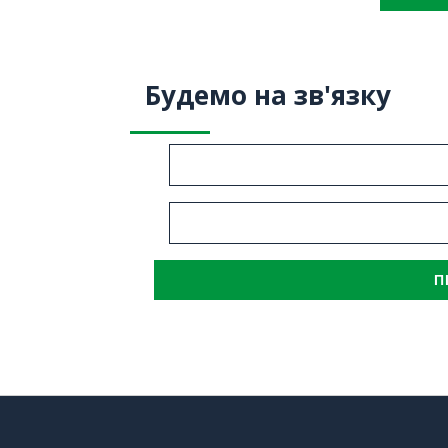
знижкою до 45%
Маврикії восени т
взимку
Будемо на зв'язку
П