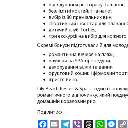
відвідування ресторану Tamarind;
безлімітні коктейлі та напої;
вибір із 80 преміальних вин;
спортивний інвентар для плавання
дитячий клуб Turtles;
три екскурсії на вибір для кожного 
Окремі бонуси підготували й для молодя
романтична вечеря на пляжі;
ваучери на SPA-процедури;
декорування вілли та ванни;
фруктовий кошик і фірмовий торт;
ігристе вино.
Lily Beach Resort & Spa — один із попул
романтичного відпочинку, який поєднує
домашній кораловий риф.
Поділитися:
Facebook
Email
Telegram
Viber
Threads
What
Me