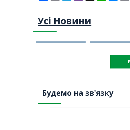
Усі Новини
06/08/2026
04/08/2026
Відпочинок у JW
Актуальні
Marriott Maldives
спецпропозиції на
Resort & Spa зі
відпочинок на
знижкою до 45%
Маврикії восени т
взимку
Будемо на зв'язку