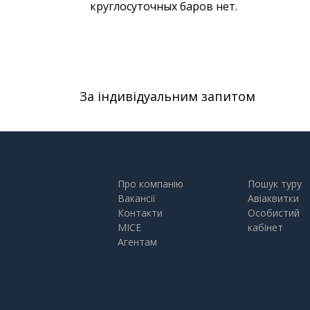
круглосуточных баров нет.
За індивідуальним запитом
Про компанію
Пошук туру
Вакансії
Авіаквитки
Контакти
Особистий
MICE
кабінет
Агентам