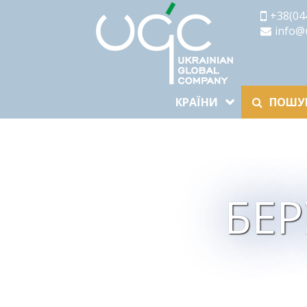
+38(04
info@
КРАЇНИ
ПОШУК
БЕ