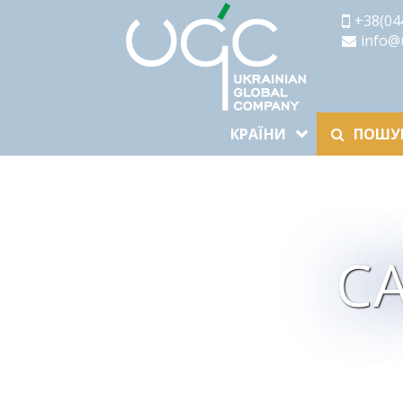
+38(04
info@
КРАЇНИ
ПОШУК
С