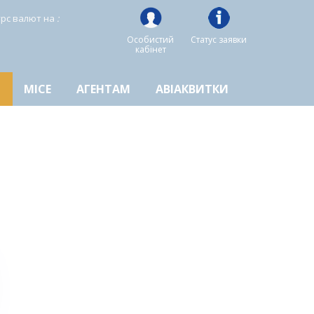
урс валют на
:
Особистий
Статус заявки
кабінет
MICE
АГЕНТАМ
АВІАКВИТКИ