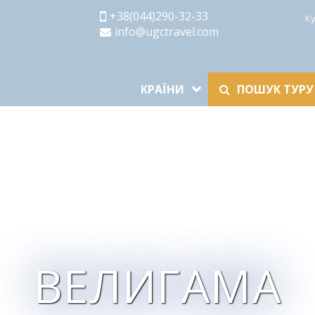
+38(044)290-32-33
К
info@ugctravel.com
КРАЇНИ
ПОШУК ТУРУ
ВЕЛИГАМА