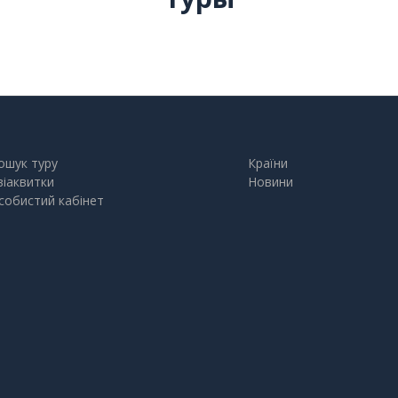
ошук туру
Країни
віаквитки
Новини
собистий кабінет