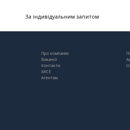
За індивідуальним запитом
Про компанію
П
Вакансії
А
Контакти
О
MICE
Агентам