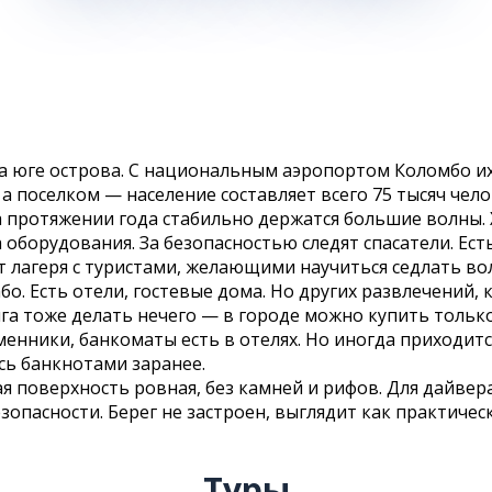
а юге острова. С национальным аэропортом Коломбо их
а поселком — население составляет всего 75 тысяч чело
а протяжении года стабильно держатся большие волны.
 оборудования. За безопасностью следят спасатели. Ес
ет лагеря с туристами, желающими научиться седлать во
о. Есть отели, гостевые дома. Но других развлечений, 
га тоже делать нечего — в городе можно купить только
енники, банкоматы есть в отелях. Но иногда приходитс
сь банкнотами заранее.
 поверхность ровная, без камней и рифов. Для дайвера
езопасности. Берег не застроен, выглядит как практиче
Туры